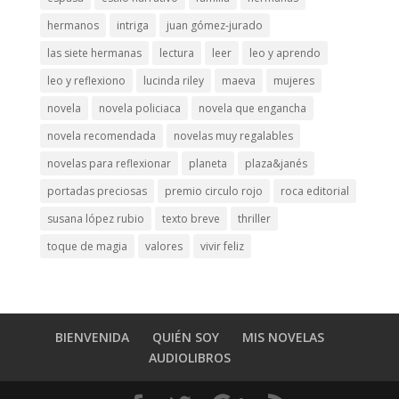
hermanos
intriga
juan gómez-jurado
las siete hermanas
lectura
leer
leo y aprendo
leo y reflexiono
lucinda riley
maeva
mujeres
novela
novela policiaca
novela que engancha
novela recomendada
novelas muy regalables
novelas para reflexionar
planeta
plaza&janés
portadas preciosas
premio circulo rojo
roca editorial
susana lópez rubio
texto breve
thriller
toque de magia
valores
vivir feliz
BIENVENIDA
QUIÉN SOY
MIS NOVELAS
AUDIOLIBROS