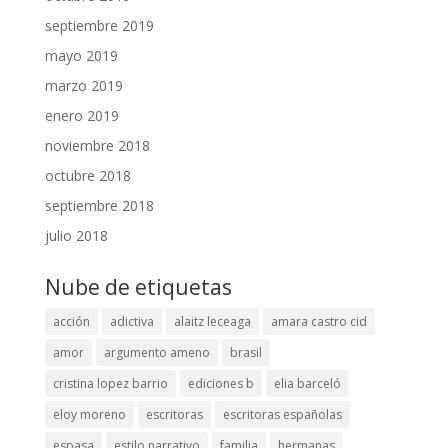
septiembre 2019
mayo 2019
marzo 2019
enero 2019
noviembre 2018
octubre 2018
septiembre 2018
julio 2018
Nube de etiquetas
acción
adictiva
alaitz leceaga
amara castro cid
amor
argumento ameno
brasil
cristina lopez barrio
ediciones b
elia barceló
eloy moreno
escritoras
escritoras españolas
espasa
estilo narrativo
familia
hermanas