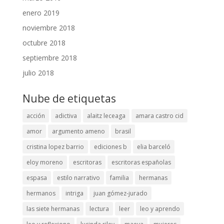
enero 2019
noviembre 2018
octubre 2018
septiembre 2018
julio 2018
Nube de etiquetas
acción
adictiva
alaitz leceaga
amara castro cid
amor
argumento ameno
brasil
cristina lopez barrio
ediciones b
elia barceló
eloy moreno
escritoras
escritoras españolas
espasa
estilo narrativo
familia
hermanas
hermanos
intriga
juan gómez-jurado
las siete hermanas
lectura
leer
leo y aprendo