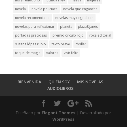
leo y reflexiono
lucinda riley
maeva
mujeres
novela
novela policiaca
novela que engancha
novela recomendada
novelas muy regalables
novelas para reflexionar
planeta
plaza&janés
portadas preciosas
premio circulo rojo
roca editorial
susana lópez rubio
texto breve
thriller
toque de magia
valores
vivir feliz
BIENVENIDA
QUIÉN SOY
MIS NOVELAS
AUDIOLIBROS
Diseñado por
Elegant Themes
| Desarrollado por
WordPress