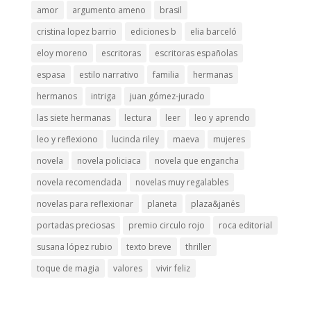
amor
argumento ameno
brasil
cristina lopez barrio
ediciones b
elia barceló
eloy moreno
escritoras
escritoras españolas
espasa
estilo narrativo
familia
hermanas
hermanos
intriga
juan gómez-jurado
las siete hermanas
lectura
leer
leo y aprendo
leo y reflexiono
lucinda riley
maeva
mujeres
novela
novela policiaca
novela que engancha
novela recomendada
novelas muy regalables
novelas para reflexionar
planeta
plaza&janés
portadas preciosas
premio circulo rojo
roca editorial
susana lópez rubio
texto breve
thriller
toque de magia
valores
vivir feliz