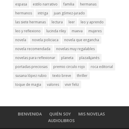
espasa
estilo narrativo
familia
hermanas
hermanos
intriga
juan gómez-jurado
las siete hermanas
lectura
leer
leo y aprendo
leo y reflexiono
lucinda riley
maeva
mujeres
novela
novela policiaca
novela que engancha
novela recomendada
novelas muy regalables
novelas para reflexionar
planeta
plaza&janés
portadas preciosas
premio circulo rojo
roca editorial
susana lópez rubio
texto breve
thriller
toque de magia
valores
vivir feliz
BIENVENIDA
QUIÉN SOY
MIS NOVELAS
AUDIOLIBROS