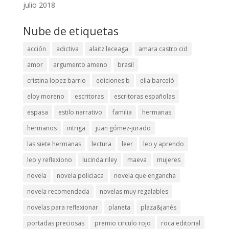
julio 2018
Nube de etiquetas
acción
adictiva
alaitz leceaga
amara castro cid
amor
argumento ameno
brasil
cristina lopez barrio
ediciones b
elia barceló
eloy moreno
escritoras
escritoras españolas
espasa
estilo narrativo
familia
hermanas
hermanos
intriga
juan gómez-jurado
las siete hermanas
lectura
leer
leo y aprendo
leo y reflexiono
lucinda riley
maeva
mujeres
novela
novela policiaca
novela que engancha
novela recomendada
novelas muy regalables
novelas para reflexionar
planeta
plaza&janés
portadas preciosas
premio circulo rojo
roca editorial