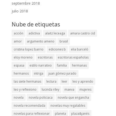
septiembre 2018
julio 2018
Nube de etiquetas
acción
adictiva
alaitz leceaga
amara castro cid
amor
argumento ameno
brasil
cristina lopez barrio
ediciones b
elia barceló
eloy moreno
escritoras
escritoras españolas
espasa
estilo narrativo
familia
hermanas
hermanos
intriga
juan gómez-jurado
las siete hermanas
lectura
leer
leo y aprendo
leo y reflexiono
lucinda riley
maeva
mujeres
novela
novela policiaca
novela que engancha
novela recomendada
novelas muy regalables
novelas para reflexionar
planeta
plaza&janés